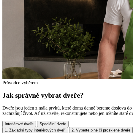
Průvodce výběrem
Jak správně vybrat dveře?
Dveře jsou jeden z mála prvků, které doma denně bereme doslova do r
zachraňují život. Ať už stavíte, rekonstruujete nebo jen měníte staré d
Interiérové dveře
Speciální dveře
1. Základní typy interiérových dveří
2. Vyberte plné či prosklené dveře