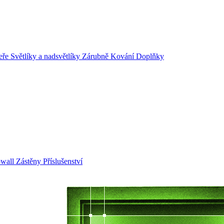
eře
Světlíky a nadsvětlíky
Zárubně
Kování
Doplňky
owall
Zástěny
Příslušenství