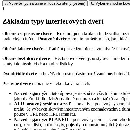
7. Vyberte typ zárubně a tloušťku stěny (ostění)
8. Vyberte vhodné kov
1
Základní typy interiérových dveří
Otočné vs. posuvné dveře
– Rozhodujícím krokem bude volba mezi dv
praktických řešení.
Posuvné dveře
oproti tomu šetří místo, jsou ideá
Otočné falcové dveře
– Tradiční provedení představují dveře falcové,
Otočné bezfalcové dveře
– Bezfalcové dveře jsou stylová a moderní v
panty tak působí čistě a minimalisticky.
Dvoukřídlé dveře
– do větších prostor, často používané mezi obývák
Posuvné dveře
nabízíme v několika variantách:
Na zeď s garnýží
– tato úprava je možná na všech námi nabíz
jako dveřní křídlo. Možnost tichého dorazu
a kartáčků za přípl
ALU posuvný systém na zeď
– inovativní posuvný systém, k
prahu. Je vybaven skrytým integrovaným zpomalovacím a tlumí
pouze v CPL nebo HPL laminátu.
Na zeď s garnýží PLANEO
– posuvný systém na stěnu vhodný
cm), krycí lišta, boční kryty, pojezdy a oboustranný tichý do
má vzhled nerezu nebo černého grafitu.