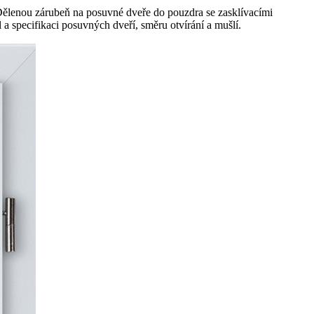
ělenou zárubeň na posuvné dveře do pouzdra se zasklívacími
specifikaci posuvných dveří, směru otvírání a mušlí.