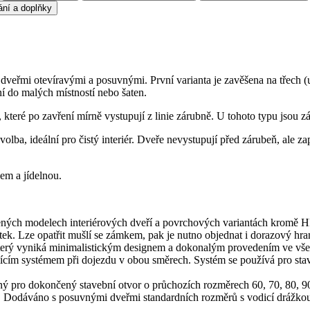
ání a doplňky
eřmi otevíravými a posuvnými. První varianta je zavěšena na třech (u
lní do malých místností nebo šaten.
 které po zavření mírně vystupují z linie zárubně. U tohoto typu jsou z
olba, ideální pro čistý interiér. Dveře nevystupují před zárubeň, ale z
em a jídelnou.
ených modelech interiérových dveří a povrchových variantách kromě H
atek. Lze opatřit mušlí se zámkem, pak je nutno objednat i dorazový hr
terý vyniká minimalistickým designem a dokonalým provedením ve všec
cím systémem při dojezdu v obou směrech. Systém se používá pro sta
 pro dokončený stavební otvor o průchozích rozměrech 60, 70, 80, 90 
raz. Dodáváno s posuvnými dveřmi standardních rozměrů s vodicí drážko