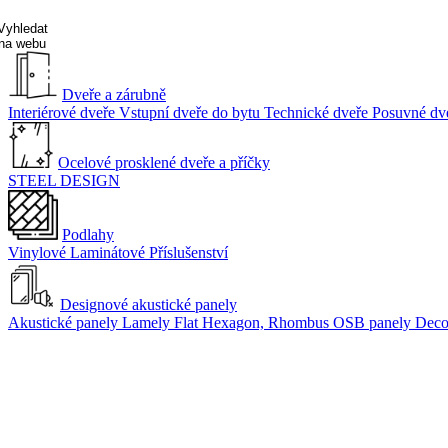
Vyhledat
na webu
Dveře a zárubně
Interiérové dveře
Vstupní dveře do bytu
Technické dveře
Posuvné dv
Ocelové prosklené dveře a příčky
STEEL DESIGN
Podlahy
Vinylové
Laminátové
Příslušenství
Designové akustické panely
Akustické panely
Lamely Flat
Hexagon, Rhombus
OSB panely Dec