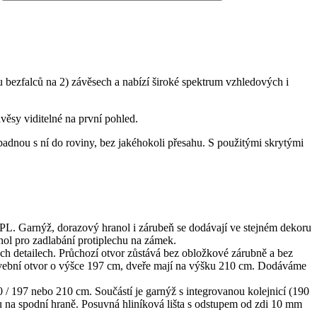
 bezfalců na 2) závěsech a nabízí široké spektrum vzhledových i
ávěsy viditelné na první pohled.
apadnou s ní do roviny, bez jakéhokoli přesahu. S použitými skrytými
PL. Garnýž, dorazový hranol i zárubeň se dodávají ve stejném dekoru
anol pro zadlabání protiplechu na zámek.
h detailech. Průchozí otvor zůstává bez obložkové zárubně a bez
vební otvor o výšce 197 cm, dveře mají na výšku 210 cm. Dodáváme
/ 197 nebo 210 cm. Součástí je garnýž s integrovanou kolejnicí (190
u na spodní hraně. Posuvná hliníková lišta s odstupem od zdi 10 mm