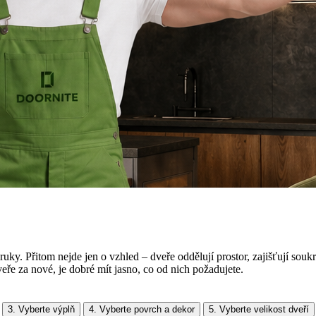
uky. Přitom nejde jen o vzhled – dveře oddělují prostor, zajišťují so
veře za nové, je dobré mít jasno, co od nich požadujete.
3. Vyberte výplň
4. Vyberte povrch a dekor
5. Vyberte velikost dveří