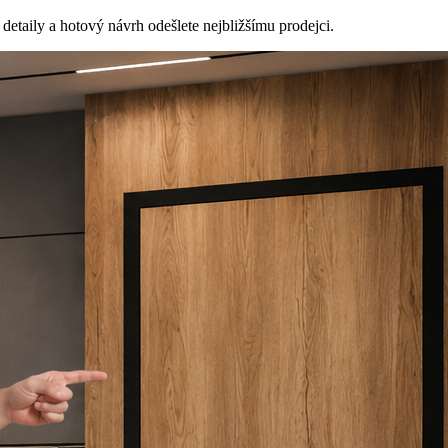
detaily a hotový návrh odešlete nejbližšímu prodejci.