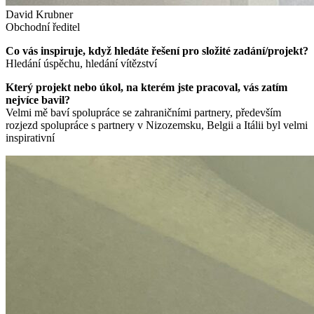
David Krubner
Obchodní ředitel
Co vás inspiruje, když hledáte řešení pro složité zadání/projekt?
Hledání úspěchu, hledání vítězství
Který projekt nebo úkol, na kterém jste pracoval, vás zatím
nejvíce bavil?
Velmi mě baví spolupráce se zahraničními partnery, především
rozjezd spolupráce s partnery v Nizozemsku, Belgii a Itálii byl velmi
inspirativní