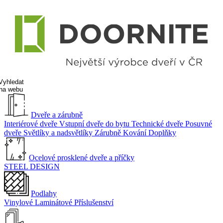
Vyhledat
na webu
Dveře a zárubně
Interiérové dveře
Vstupní dveře do bytu
Technické dveře
Posuvné
dveře
Světlíky a nadsvětlíky
Zárubně
Kování
Doplňky
Ocelové prosklené dveře a příčky
STEEL DESIGN
Podlahy
Vinylové
Laminátové
Příslušenství