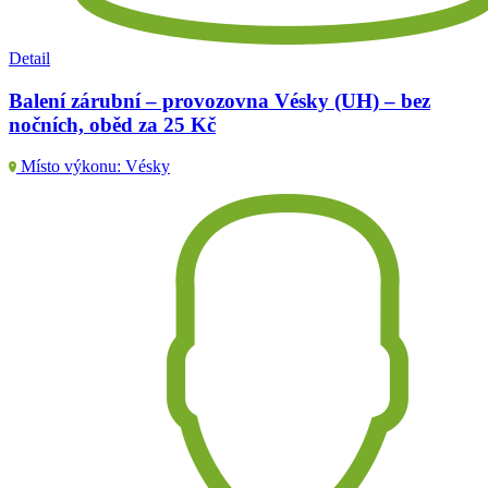
Detail
Balení zárubní – provozovna Vésky (UH) – bez
nočních, oběd za 25 Kč
Místo výkonu: Vésky