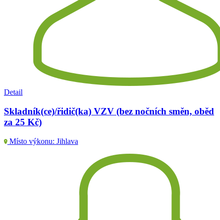
Detail
Skladník(ce)/řidič(ka) VZV (bez nočních směn, oběd
za 25 Kč)
Místo výkonu: Jihlava