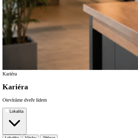
Kariéra
Kariéra
Otevíráme dveře lidem
Lokalita
Lokalita
Vésky
Jihlava