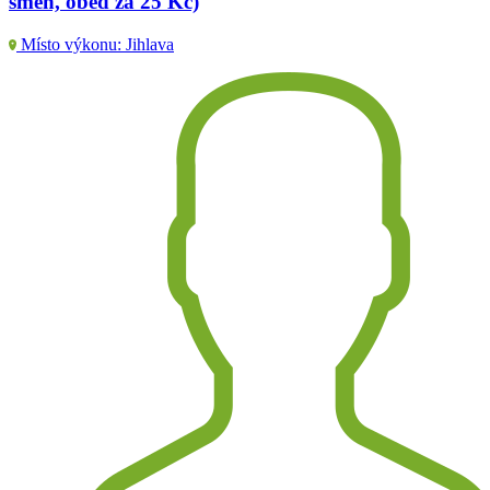
směn, oběd za 25 Kč)
Místo výkonu: Jihlava