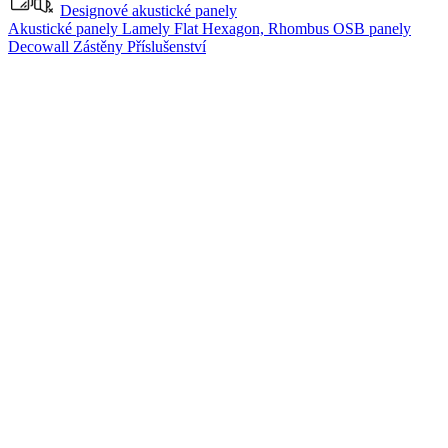
Designové akustické panely
Akustické panely
Lamely Flat
Hexagon, Rhombus
OSB panely
Decowall
Zástěny
Příslušenství