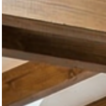
Styl
Klasické
Minimalistické
Moderní
Nadčasové