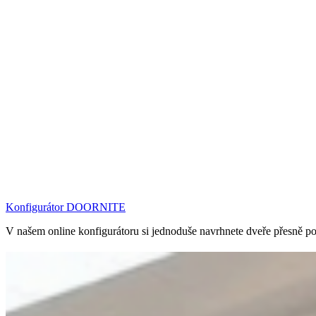
Konfigurátor DOORNITE
V našem online konfigurátoru si jednoduše navrhnete dveře přesně podl
Interiérové dveře
Interiérové ​​dveře nejsou jen praktickým prvkem, který odděluje mís
o moderní minimalistický byt nebo útulný venkovský dům. Navíc přispív