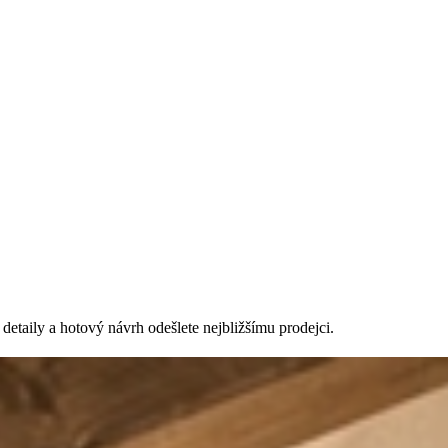
detaily a hotový návrh odešlete nejbližšímu prodejci.
ždého domova. Svým vzhledem podtrhují styl interiéru, ať už se jedná
 každodenní život. Interiérové ​​dveře jsou klíčem k harmonii a