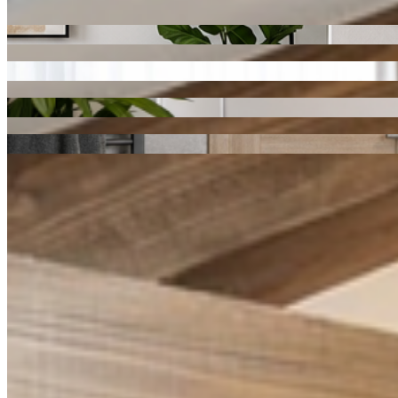
funkčnosti v domácnosti.
Lakované
Hladké
Profilované
Rámové
Interiérové dveře
Lorem ipsum dolor sit amet, consectetur adipiscing elit.
Vyhledat produkt
Materiál
Materiál
Folie
CPL
HPL
RAL
Lakování
Prosklení
Prosklení
Prosklené
Neprosklené
Styl