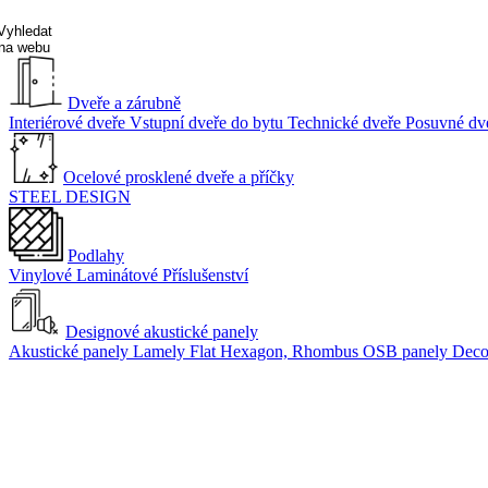
Vyhledat
na webu
Dveře a zárubně
Interiérové dveře
Vstupní dveře do bytu
Technické dveře
Posuvné dv
Ocelové prosklené dveře a příčky
STEEL DESIGN
Podlahy
Vinylové
Laminátové
Příslušenství
Designové akustické panely
Akustické panely
Lamely Flat
Hexagon, Rhombus
OSB panely Dec