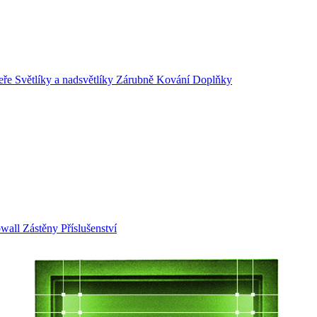
eře
Světlíky a nadsvětlíky
Zárubně
Kování
Doplňky
owall
Zástěny
Příslušenství