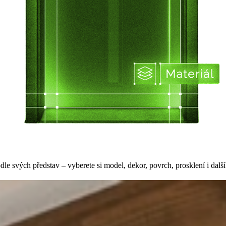
e svých představ – vyberete si model, dekor, povrch, prosklení i další 
tnosti a zajišťuje soukromí, ale také důležitým designovým doplňkem ka
ají k tepelné a zvukové izolaci, čímž vytvářejí komfortní prostředí pro