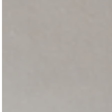
Industriální styl s teplým tabákovým
akcentem
Dveře
4/5
Materiál
CPL deluxe
Dekor
Halifax tabákový
Otevírání
posuvné, garnýž
Kování
mušle DOORNITE hranatá černá