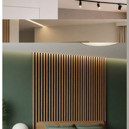
Prohlédnout
Přírodní minimalismus s teplým světlem
Prohlédnout
Rustikální lamely jako dominanta ložnice
Prohlédnout
Přírodní elegance v každém kroku
Podlaha
PREMIUM
Dekor podlahy
7007