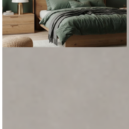
Modrý akcent Oregon v čistém interiéru
Dveře
OREGON