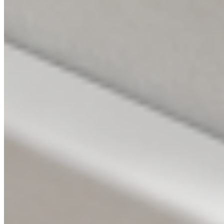
Čistý minimalismus v teplých přírodních
tónech
Dveře
QUATRO PLNÉ
Materiál