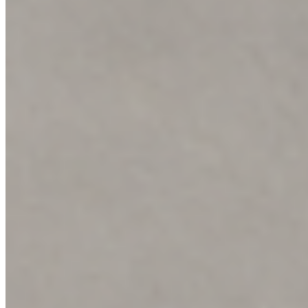
Příslušenství
Příslušenství k podlahám zahrnuje doplňky potřebné pro správnou
pokládku i finální vzhled podlahy. Umožňuje profesionální
dokončení detailů, ochranu podlahy a zajištění její dlouhé životnosti.
V nabídce jsou podlahové i přechodové lišty, podložky i další prvky
pro kompletní řešení podlahového systému.
Interiérové dveře
Lorem ipsum dolor sit amet, consectetur adipiscing elit.
Vyhledat produkt