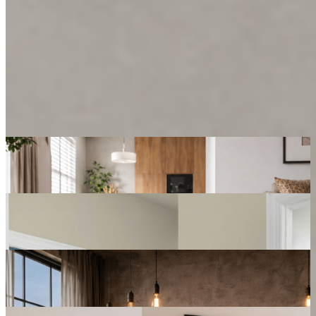
Nápady pro váš prostor
Přírodní elegance v každém kroku
Prohlédnout
Modrý akcent Oregon v čistém interiéru
Prohlédnout
Industriální styl s teplým tabákovým akcentem
Prohlédnout
Čistý minimalismus v teplých přírodních tónech