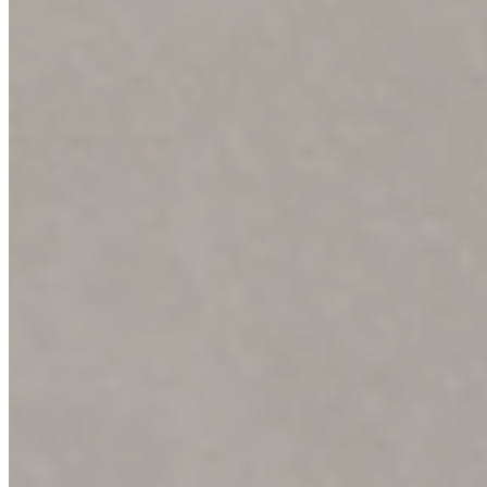
Materiál
Lak
Dekor
RAL 5017
Kování
LUSY kulatá nerez