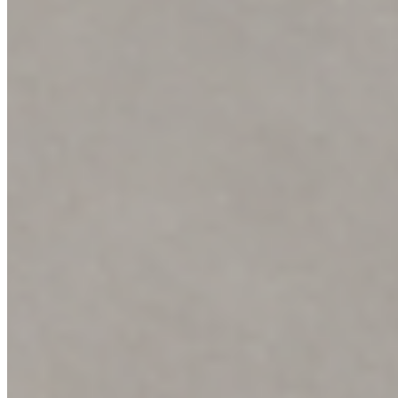
PŘÍSLUŠENSTVÍ FLOORNITE
dle zákazníků
Konfigurátor
Sestavte si dveře na míru
Sestavte si dveře na míru
Nakonfigurovat
V našem online konfigurátoru si jednoduše navrhnete dveře přesně
podle svých představ – vyberete si model, dekor, povrch, prosklení i
další detaily a hotový návrh odešlete nejbližšímu prodejci.