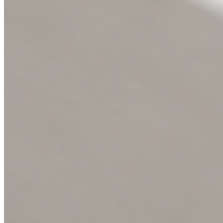
Lak CLARA
Dekor
Bílá lak CLARA
Kování
LUSY čtvercová černá
Podlaha
LAMINÁT PRO
Dekor podlahy
Dub Nord světlehnědý