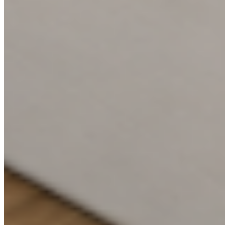
Přírodní minimalismus s teplým světlem
Dveře
VERTIKA
Materiál
CPL standard
Dekor
Dub corbridge
Kování
LUSY čtvercová černá
Podlaha