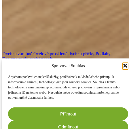
Produkty
Dveře a zárubně
Ocelové prosklené dveře a příčky
Podlahy
Designové akustické panely
DOORNITE
Spravovat Souhlas
O nás
Inspirace
Reference
DOORNITE Expres
E-shop
Užitečné odkazy
Abychom poskytli co nejlepší služby, používáme k ukládání a/nebo přístupu k
FAQ
Média
EU projekty
Kontakt
Kariéra
Reklamace
informacím o zařízení, technologie jako jsou soubory cookies. Souhlas s těmito
Slovník pojmů
technologiemi nám umožní zpracovávat údaje, jako je chování při procházení nebo
© 2026 Doornite. Všechna práva vyhrazena.
jedinečná ID na tomto webu. Nesouhlas nebo odvolání souhlasu může nepříznivě
Zásady zpracování osobních údajů
Nastavení cookies
ovlivnit určité vlastnosti a funkce.
Příjmout
Odmítnout