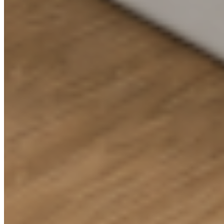
BASIC PLUS
Dekor podlahy
Dub Angara
Rustikální lamely jako dominanta ložnice